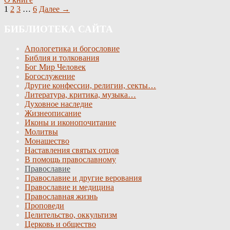
1
2
3
…
6
Далее →
БИБЛИОТЕКА САЙТА
Апологетика и богословие
Библия и толкования
Бог Мир Человек
Богослужение
Другие конфессии, религии, секты…
Литература, критика, музыка…
Духовное наследие
Жизнеописание
Иконы и иконопочитание
Молитвы
Монашество
Наставления святых отцов
В помощь православному
Православие
Православие и другие верования
Православие и медицина
Православная жизнь
Проповеди
Целительство, оккультизм
Церковь и общество