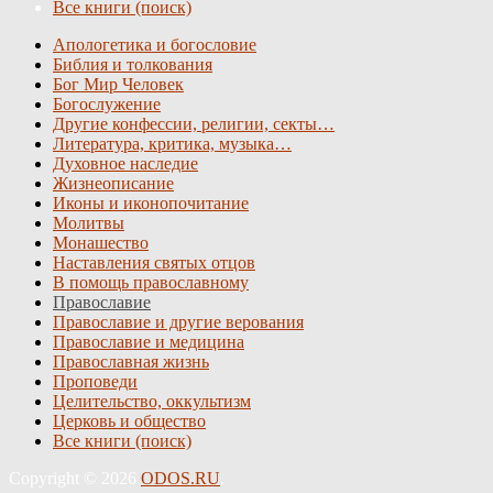
Все книги (поиск)
Апологетика и богословие
Библия и толкования
Бог Мир Человек
Богослужение
Другие конфессии, религии, секты…
Литература, критика, музыка…
Духовное наследие
Жизнеописание
Иконы и иконопочитание
Молитвы
Монашество
Наставления святых отцов
В помощь православному
Православие
Православие и другие верования
Православие и медицина
Православная жизнь
Проповеди
Целительство, оккультизм
Церковь и общество
Все книги (поиск)
Copyright © 2026
ODOS.RU
.