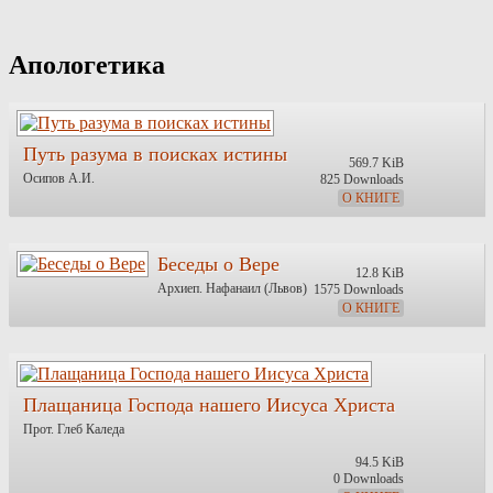
Skip
to
content
Апологетика
Путь разума в поисках истины
569.7 KiB
Осипов А.И.
825 Downloads
О КНИГЕ
Беседы о Вере
12.8 KiB
Архиеп. Нафанаил (Львов)
1575 Downloads
О КНИГЕ
Плащаница Господа нашего Иисуса Христа
Прот. Глеб Каледа
94.5 KiB
0 Downloads