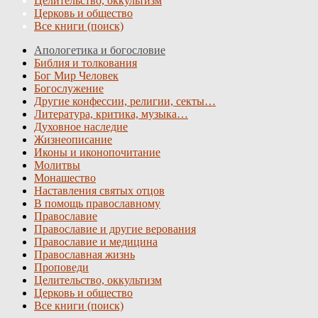
Целительство, оккультизм
Церковь и общество
Все книги (поиск)
Апологетика и богословие
Библия и толкования
Бог Мир Человек
Богослужение
Другие конфессии, религии, секты…
Литература, критика, музыка…
Духовное наследие
Жизнеописание
Иконы и иконопочитание
Молитвы
Монашество
Наставления святых отцов
В помощь православному
Православие
Православие и другие верования
Православие и медицина
Православная жизнь
Проповеди
Целительство, оккультизм
Церковь и общество
Все книги (поиск)