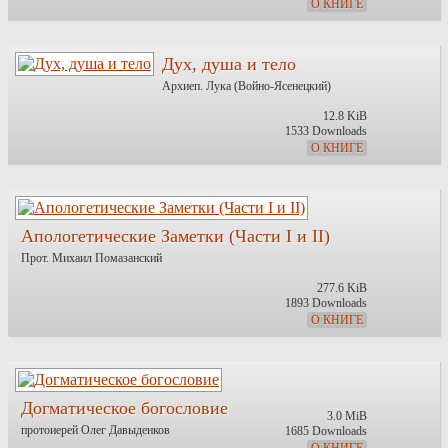
О КНИГЕ
Дух, душа и тело
Архиеп. Лука (Войно-Ясенецкий)
12.8 KiB
1533 Downloads
О КНИГЕ
Апологетические Заметки (Части I и II)
Прот. Михаил Помазанский
277.6 KiB
1893 Downloads
О КНИГЕ
Догматическое богословие
3.0 MiB
протоиерей Олег Давыденков
1685 Downloads
О КНИГЕ